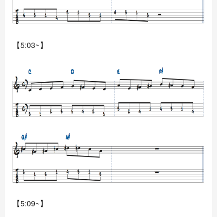
【5:03~】
【5:09~】