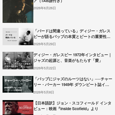
ア（TAB譜付き）
2026年6月26日
「バードは間違っている」ディジー・ガレス
ピーが語るバップの本質とビートの重要性
（1949年インタビュー）
2026年5月29日
ディジー・ガレスピー 1972年インタビュー｜
ジャズの起源と、音楽がもたらす「愛」
2026年5月22日
「バップにジャズのルーツはない」──チャー
リー・パーカー 1949年 ダウンビート誌イン
タビュー全訳
2026年5月8日
【日本語訳】ジョン・スコフィールド インタ
ビュー：映画『Inside Scofield』より