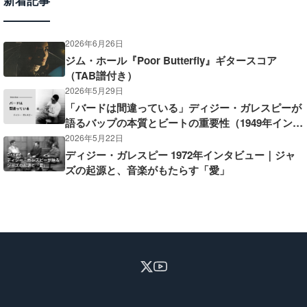
新着記事
2026年6月26日
ジム・ホール『Poor Butterfly』ギタースコア
（TAB譜付き）
2026年5月29日
「バードは間違っている」ディジー・ガレスピーが
語るバップの本質とビートの重要性（1949年インタ
ビュー）
2026年5月22日
ディジー・ガレスピー 1972年インタビュー｜ジャ
ズの起源と、音楽がもたらす「愛」