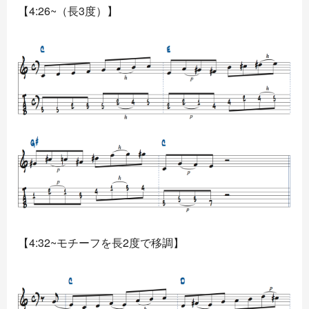
【4:26~（長3度）】
【4:32~モチーフを長2度で移調】