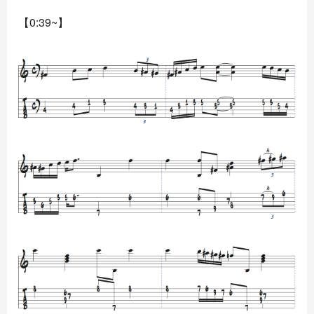
【0:39~】