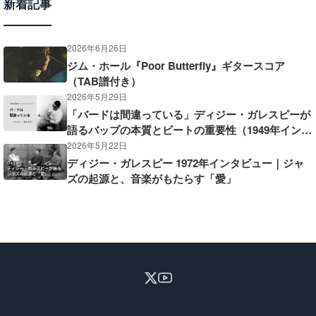
新着記事
2026年6月26日
ジム・ホール『Poor Butterfly』ギタースコア
（TAB譜付き）
2026年5月29日
「バードは間違っている」ディジー・ガレスピーが
語るバップの本質とビートの重要性（1949年インタ
ビュー）
2026年5月22日
ディジー・ガレスピー 1972年インタビュー｜ジャ
ズの起源と、音楽がもたらす「愛」