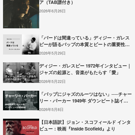
ア（TAB譜付き）
2026年6月26日
「バードは間違っている」ディジー・ガレス
ピーが語るバップの本質とビートの重要性
（1949年インタビュー）
2026年5月29日
ディジー・ガレスピー 1972年インタビュー｜
ジャズの起源と、音楽がもたらす「愛」
2026年5月22日
「バップにジャズのルーツはない」──チャー
リー・パーカー 1949年 ダウンビート誌イン
タビュー全訳
2026年5月8日
【日本語訳】ジョン・スコフィールド インタ
ビュー：映画『Inside Scofield』より