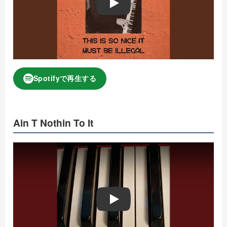
Play
Spotifyで再生する
Ain T Nothin To It
Play