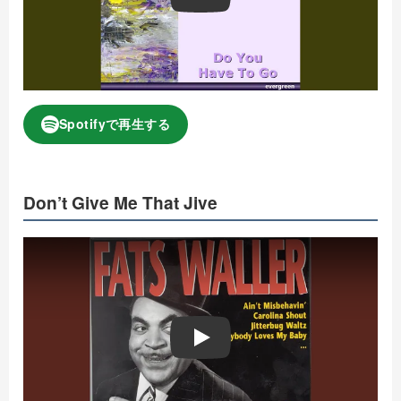
Spotifyで再生する
Don’t Give Me That Jive
Play