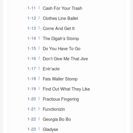
Cash For Your Trash
Clothes Line Ballet
Come And Get It
The Digah’s Stomp
Do You Have To Go
Don’t Give Me That Jive
Entr’acte
Fats Waller Stomp
Find Out What They Like
Fractious Fingering
Functionizin
Georgia Bo Bo
Gladyse