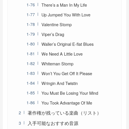
There’s a Man In My Life
Up Jumped You With Love
Valentine Stomp
Viper’s Drag
Waller’s Original E-flat Blues
We Need A Little Love
Whiteman Stomp
Won’t You Get Off It Please
Wringin And Twistin
You Must Be Losing Your Mind
You Took Advantage Of Me
著作権が残っている楽曲（リスト）
入手可能なおすすめ音源