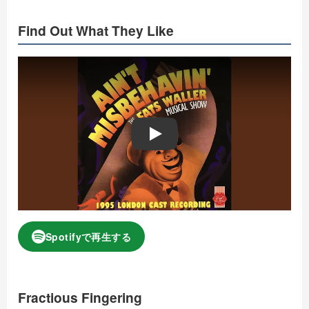
Find Out What They Like
Play
Spotifyで再生する
Fractious Fingering