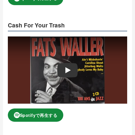
Cash For Your Trash
Play
Spotifyで再生する