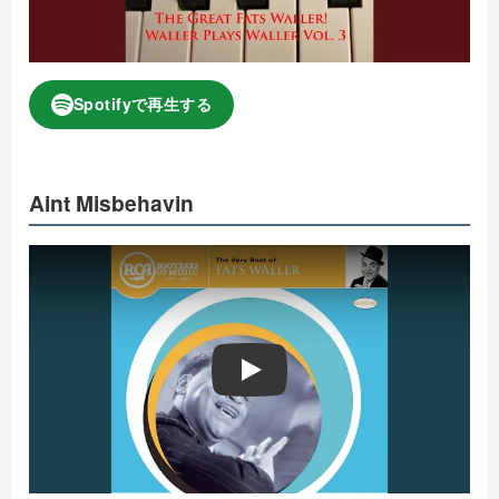
Spotifyで再生する
Aint Misbehavin
Play