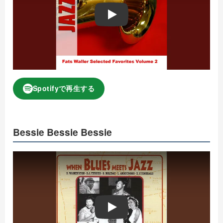
Play
Spotifyで再生する
Bessie Bessie Bessie
Play