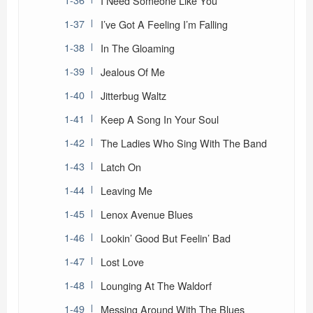
I Need Someone Like You
I’ve Got A Feeling I’m Falling
In The Gloaming
Jealous Of Me
Jitterbug Waltz
Keep A Song In Your Soul
The Ladies Who Sing With The Band
Latch On
Leaving Me
Lenox Avenue Blues
Lookin’ Good But Feelin’ Bad
Lost Love
Lounging At The Waldorf
Messing Around With The Blues