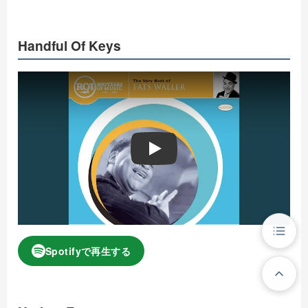
Handful Of Keys
Play
Spotifyで再生する