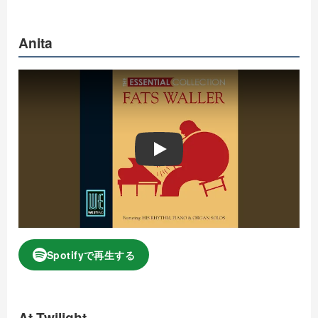
Anita
Play
Spotifyで再生する
At Twilight