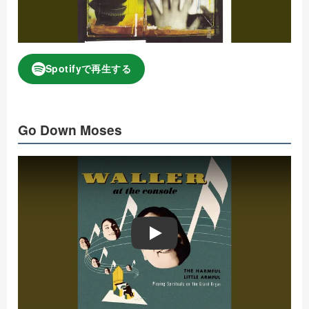
Spotifyで再生する
Go Down Moses
Play