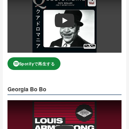
Play
Spotifyで再生する
Georgia Bo Bo