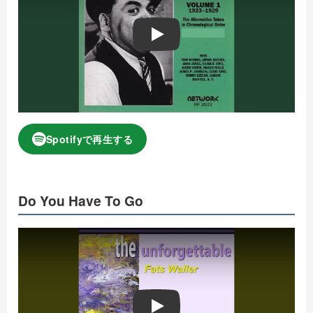
Play
Spotifyで再生する
Do You Have To Go
Play