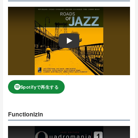
Play
Spotifyで再生する
Functionizin