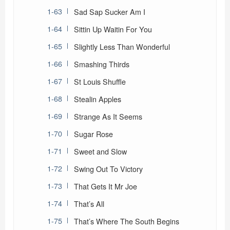
Sad Sap Sucker Am I
Sittin Up Waitin For You
Slightly Less Than Wonderful
Smashing Thirds
St Louis Shuffle
Stealin Apples
Strange As It Seems
Sugar Rose
Sweet and Slow
Swing Out To Victory
That Gets It Mr Joe
That’s All
That’s Where The South Begins