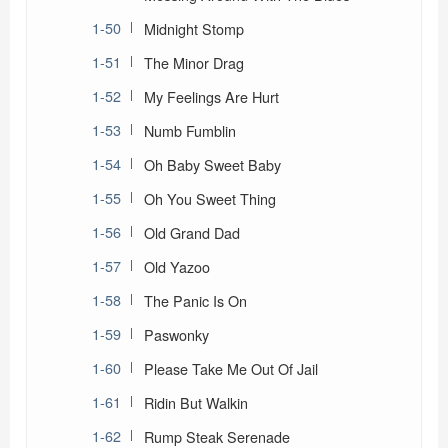
Midnight Stomp
The Minor Drag
My Feelings Are Hurt
Numb Fumblin
Oh Baby Sweet Baby
Oh You Sweet Thing
Old Grand Dad
Old Yazoo
The Panic Is On
Paswonky
Please Take Me Out Of Jail
Ridin But Walkin
Rump Steak Serenade