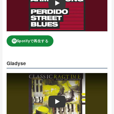
Play
Spotifyで再生する
Gladyse
Play