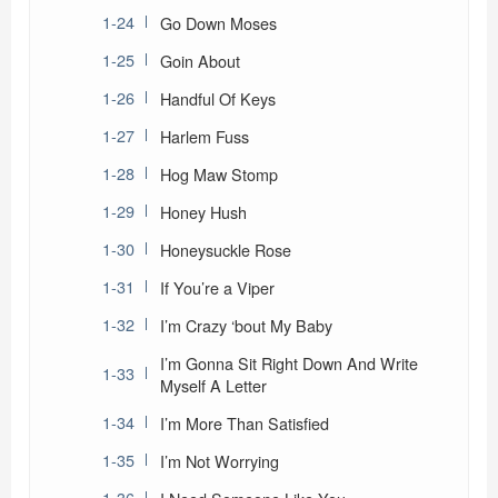
Go Down Moses
Goin About
Handful Of Keys
Harlem Fuss
Hog Maw Stomp
Honey Hush
Honeysuckle Rose
If You’re a Viper
I’m Crazy ‘bout My Baby
I’m Gonna Sit Right Down And Write
Myself A Letter
I’m More Than Satisfied
I’m Not Worrying