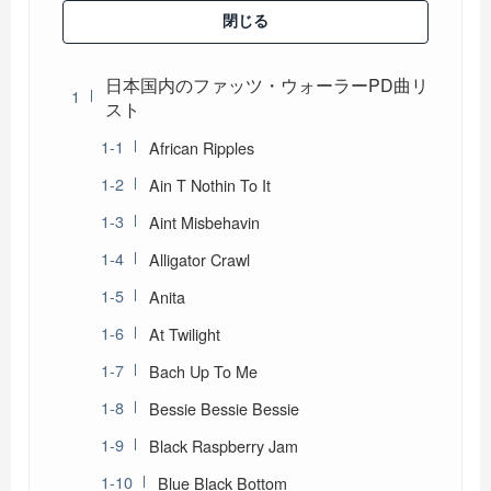
閉じる
日本国内のファッツ・ウォーラーPD曲リ
スト
African Ripples
Ain T Nothin To It
Aint Misbehavin
Alligator Crawl
Anita
At Twilight
Bach Up To Me
Bessie Bessie Bessie
Black Raspberry Jam
Blue Black Bottom