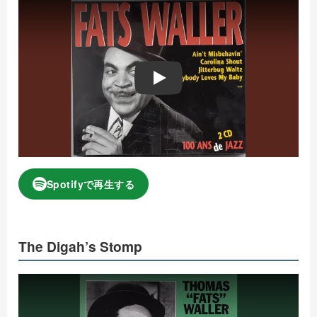
Play
Spotifyで再生する
The Digah’s Stomp