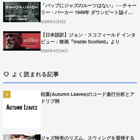
「バップにジャズのルーツはない」──チャー
リー・パーカー 1949年 ダウンビート誌イン
タビュー全訳
2026年5月8日
【日本語訳】ジョン・スコフィールド インタ
ビュー：映画『Inside Scofield』より
2026年4月24日
よく読まれる記事
枯葉(Autumn Leaves)のコード進行分析とア
1
ドリブ例
ジャズ特有のリズム、スウィングを習得する
2