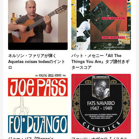
ネルソン・ファリアが弾く
パット・メセニー『All The
Aquelas coisas todasのイント
Things You Are』タブ譜付きギ
ロ
タースコア
ジョー・パス『Django’s
ファッツ・ナヴァロ『ノスタル