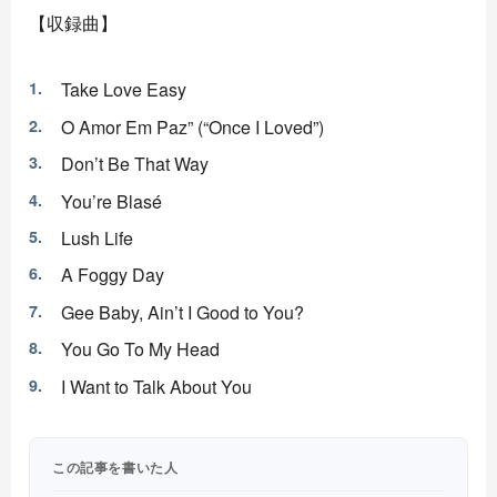
【収録曲】
Take Love Easy
O Amor Em Paz” (“Once I Loved”)
Don’t Be That Way
You’re Blasé
Lush Life
A Foggy Day
Gee Baby, Ain’t I Good to You?
You Go To My Head
I Want to Talk About You
この記事を書いた人