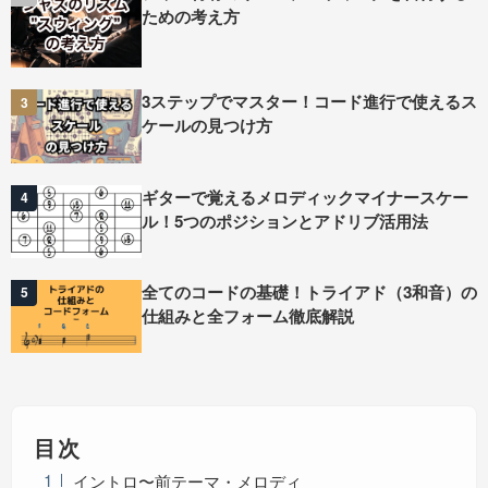
ための考え方
3ステップでマスター！コード進行で使えるス
3
ケールの見つけ方
ギターで覚えるメロディックマイナースケー
4
ル！5つのポジションとアドリブ活用法
全てのコードの基礎！トライアド（3和音）の
5
仕組みと全フォーム徹底解説
目次
イントロ〜前テーマ・メロディ