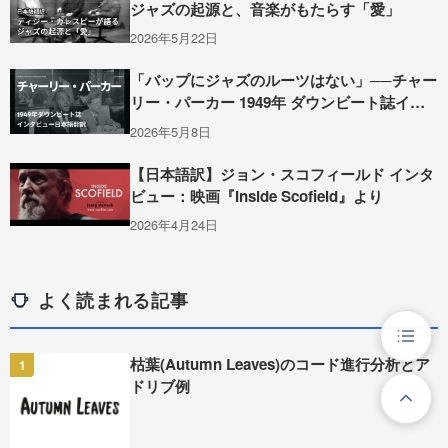
ジャズの起源と、音楽がもたらす「愛」
2026年5月22日
「バップにジャズのルーツはない」──チャー
リー・パーカー 1949年 ダウンビート誌イン
タビュー全訳
2026年5月8日
【日本語訳】ジョン・スコフィールド インタ
ビュー：映画『Inside Scofield』より
2026年4月24日
よく読まれる記事
枯葉(Autumn Leaves)のコード進行分析とア
1
ドリブ例