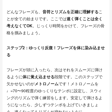
どんなフレーズも、
音符とリズムを正確に理解する
こ
とが全ての始まりです。ここでは
速く弾くことは全く
考えなくてOK
。じっくり時間をかけて、フレーズの骨
格を掴みましょう。
ステップ2：ゆっくり反復！フレーズを体に染み込ませ
る
フレーズが頭に入ったら、次はそれをスムーズに弾け
るように
体に覚え込ませる
段階です。このステップで
欠かせないのが
メトロノーム
です！メトロノームを
♩=70〜90程度のゆっくりなテンポに設定し、スウィ
ングのリズムで弾く練習をします。安定して弾けるよ
うになったら、少しずつテンポを上げていきましょ
う。速くなってもリズムが崩れないように。