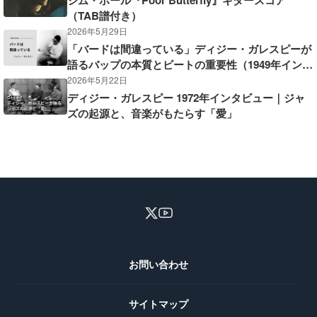
ジム・ホール『Poor Butterfly』ギタースコア
（TAB譜付き）
2026年5月29日
「バードは間違っている」ディジー・ガレスピーが
語るバップの本質とビートの重要性（1949年インタ
ビュー）
2026年5月22日
ディジー・ガレスピー 1972年インタビュー｜ジャ
ズの起源と、音楽がもたらす「愛」
お問い合わせ
サイトマップ